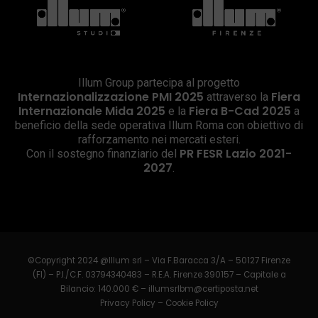
Illum Group partecipa al progetto
Internazionalizzazione PMI 2025
Fiera
attraverso la
Internazionale Mida 2025
Fiera B-Cad 2025
e la
a
beneficio della sede operativa Illum Roma con obiettivo di
rafforzamento nei mercati esteri.
PR FESR Lazio 2021-
Con il sostegno finanziario del
2027
.
©Copyright 2024 @Illum srl – Via F.Baracca 3/A – 50127 Firenze
(FI) – P.I./C.F. 03794340483 – R.E.A. Firenze 390157 – Capitale a
Bilancio: 140.000 € –
illumsrlbm@certiposta.net
Privacy Policy
–
Cookie Policy