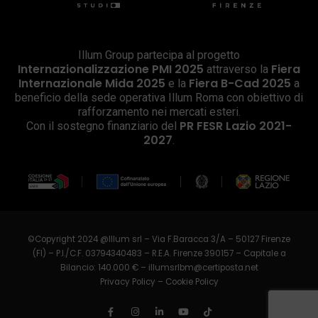
Illum Group partecipa al progetto
Internazionalizzazione PMI 2025
Fiera
attraverso la
Internazionale Mida 2025
Fiera B-Cad 2025
e la
a
beneficio della sede operativa Illum Roma con obiettivo di
rafforzamento nei mercati esteri.
PR FESR Lazio 2021-
Con il sostegno finanziario del
2027
.
©Copyright 2024 @Illum srl – Via F.Baracca 3/A – 50127 Firenze
(FI) – P.I./C.F. 03794340483 – R.E.A. Firenze 390157 – Capitale a
Bilancio: 140.000 € –
illumsrlbm@certiposta.net
Privacy Policy
–
Cookie Policy