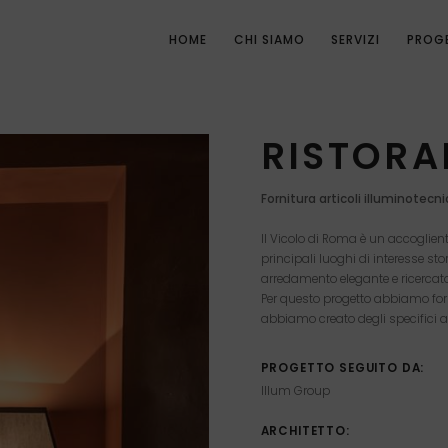
HOME
CHI SIAMO
SERVIZI
PROG
RISTORA
Fornitura articoli illuminotecni
Il Vicolo di Roma è un accoglient
principali luoghi di interesse sto
arredamento elegante e ricercato
Per questo progetto abbiamo forn
abbiamo creato degli specifici ap
PROGETTO SEGUITO DA:
Illum Group
ARCHITETTO: