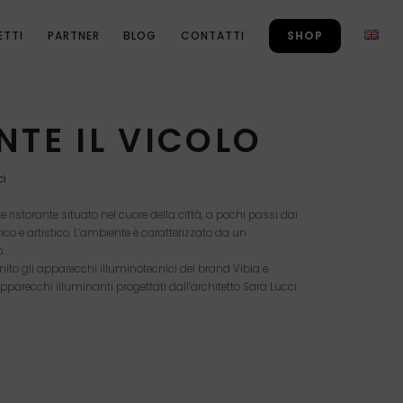
ETTI
PARTNER
BLOG
CONTATTI
SHOP
NTE IL VICOLO
ci
e ristorante situato nel cuore della città, a pochi passi dai
rico e artistico. L’ambiente è caratterizzato da un
.
ito gli apparecchi illuminotecnici del brand Vibia e
parecchi illuminanti progettati dall’architetto Sara Lucci.