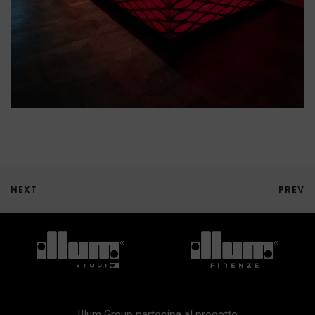
NEXT
PREV
Illum Group partecipa al progetto