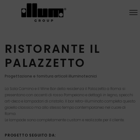
RISTORANTE IL
PALAZZETTO
Progettazione e fornitura articoli illuminotecnici
La Sala Camino e il Wine Bar della residenza il Palazzetto a Roma si
presentano con accenti di rosso Pompeiano e dettagli in legno, specchi
art-deco e lampadari di cristallo. ll bar retro-illuminato completa questo
gioiello classico ma allo stesso tempo contemporaneo nel cuore di
Roma.
Le lampade sono completamente custom e realizzate per il cliente.
PROGETTO SEGUITO DA: