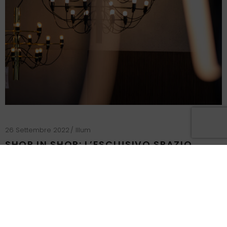
26 Settembre 2022
Illum
SHOP IN SHOP: L’ESCLUSIVO SPAZIO
ESPOSITIVO FLOS APRE ALL’INTERNO DEI
PUNTI VENDITA ILLUM
Lo SHOP IN SHOP by FLOS è uno speciale spazio espositivo
dove potrete trovare un’accurata selezione di prodotti…