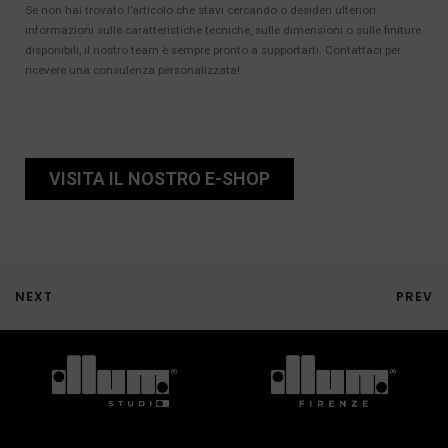
Se non hai trovato l’articolo che stavi cercando o desideri ulteriori
informazioni sulle caratteristiche tecniche, sulle dimensioni o sulle finiture
disponibili, il nostro team è sempre pronto a supportarti. Contattaci per
ricevere una consulenza personalizzata!
VISITA IL NOSTRO E-SHOP
NEXT
PREV