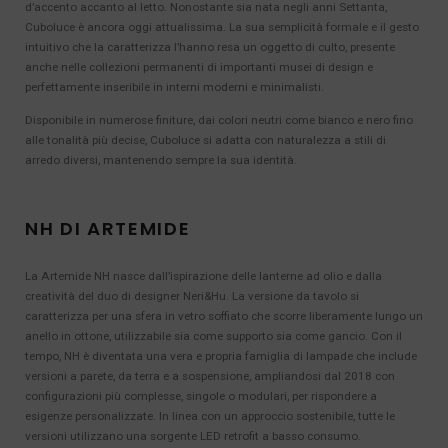
d’accento accanto al letto. Nonostante sia nata negli anni Settanta,
Cuboluce è ancora oggi attualissima. La sua semplicità formale e il gesto
intuitivo che la caratterizza l’hanno resa un oggetto di culto, presente
anche nelle collezioni permanenti di importanti musei di design e
perfettamente inseribile in interni moderni e minimalisti.
Disponibile in numerose finiture, dai colori neutri come bianco e nero fino
alle tonalità più decise, Cuboluce si adatta con naturalezza a stili di
arredo diversi, mantenendo sempre la sua identità.
NH DI ARTEMIDE
La Artemide NH nasce dall’ispirazione delle lanterne ad olio e dalla
creatività del duo di designer Neri&Hu. La versione da tavolo si
caratterizza per una sfera in vetro soffiato che scorre liberamente lungo un
anello in ottone, utilizzabile sia come supporto sia come gancio. Con il
tempo, NH è diventata una vera e propria famiglia di lampade che include
versioni a parete, da terra e a sospensione, ampliandosi dal 2018 con
configurazioni più complesse, singole o modulari, per rispondere a
esigenze personalizzate. In linea con un approccio sostenibile, tutte le
versioni utilizzano una sorgente LED retrofit a basso consumo.