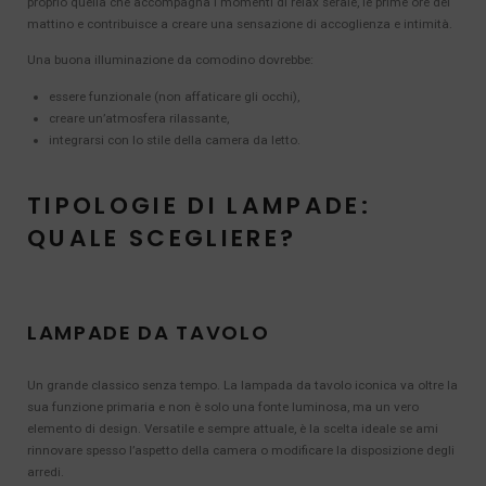
proprio quella che accompagna i momenti di relax serale, le prime ore del
mattino e contribuisce a creare una sensazione di accoglienza e intimità.
Una buona illuminazione da comodino dovrebbe:
essere funzionale (non affaticare gli occhi),
creare un’atmosfera rilassante,
integrarsi con lo stile della camera da letto.
TIPOLOGIE DI LAMPADE:
QUALE SCEGLIERE?
LAMPADE DA TAVOLO
Un grande classico senza tempo. La lampada da tavolo iconica va oltre la
sua funzione primaria e non è solo una fonte luminosa, ma un vero
elemento di design. Versatile e sempre attuale, è la scelta ideale se ami
rinnovare spesso l’aspetto della camera o modificare la disposizione degli
arredi.