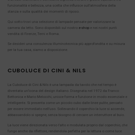
funzionalità e bellezza, una scelta che influisce sull’atmosfera della
stanza e sulla qualità dei momenti di riposo.
Qui sotto trovi una selezione di lampade pensate per valorizzare la
camera da letto. Sono disponibili sul nostro
e-shop
e nei nostri punti
vendita di Firenze, Terni e Roma.
Se desideri una consulenza illuminotecnica più approfondita e su misura
per la tua casa, siamo a disposizione.
CUBOLUCE DI CINI & NILS
La Cuboluce di Cini & Nils è una lampada da tavolo che nel tempo è
diventata un’icona del design italiano. Disegnata nel 1972 da Franco
Bettonica e Mario Melocchi, unisce forma e funzione in modo essenziale e
intelligente. Si presenta come un piccolo cubo dalle linee pulite, pensato
per essere immediato nell’uso. Sollevando il coperchio la luce si accende,
abbassandolo si spegne, senza bisogno di cercare un interruttore al buio.
La luce viene direzionata verso l’alto e modulata proprio dal coperchio, che
funge anche da riflettore, rendendola perfetta per la lettura o come luce