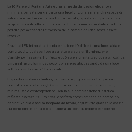
La IO Parete di Fontana Arte è una lampada dal design elegante e
minimale, pensata per chi cerca una luce funzionale ma anche capace di
valorizzare l’ambiente. La sua forma delicata, ispirata a un piccolo disco
sospeso accanto alla parete, crea un effetto luminoso morbido e radente,
perfetto per accendere l’atmosfera della camera da letto senza essere
invasiva.
Grazie ai LED integrati a doppia emissione, IO diffonde una luce calda e
confortevole, ideale per leggere a letto o creare un’illuminazione
d’ambiente rilassante. Il diffusore può essere orientato su due assi, così da
dirigere il fascio luminoso secondo le necessità, passando da una luce
soffusa a un fascio più focalizzato.
Disponibile in diverse finiture, dal bianco e grigio scuro a toni più caldi
come il bronzo o il rosso, IO si adatta facilmente a camere moderne,
minimaliste o contemporanee. Con la sua combinazione di estetica
raffinata e versatilità luminosa, è perfetta come lampada da comodino
alternativa alla classica lampada da tavolo, soprattutto quando lo spazio
sul comodino è limitato o si desidera un look più leggero e moderno.