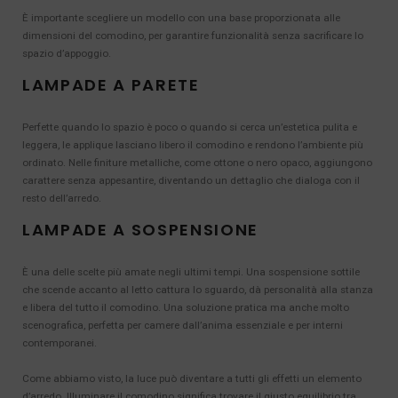
È importante scegliere un modello con una base proporzionata alle
dimensioni del comodino, per garantire funzionalità senza sacrificare lo
spazio d’appoggio.
LAMPADE A PARETE
Perfette quando lo spazio è poco o quando si cerca un’estetica pulita e
leggera, le applique lasciano libero il comodino e rendono l’ambiente più
ordinato. Nelle finiture metalliche, come ottone o nero opaco, aggiungono
carattere senza appesantire, diventando un dettaglio che dialoga con il
resto dell’arredo.
LAMPADE A SOSPENSIONE
È una delle scelte più amate negli ultimi tempi. Una sospensione sottile
che scende accanto al letto cattura lo sguardo, dà personalità alla stanza
e libera del tutto il comodino. Una soluzione pratica ma anche molto
scenografica, perfetta per camere dall’anima essenziale e per interni
contemporanei.
Come abbiamo visto, la luce può diventare a tutti gli effetti un elemento
d’arredo. Illuminare il comodino significa trovare il giusto equilibrio tra