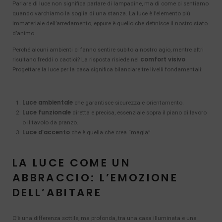
Parlare di luce non significa parlare di lampadine, ma di come ci sentiamo
quando varchiamo la soglia di una stanza. La luce è l’elemento più
immateriale dell’arredamento, eppure è quello che definisce il nostro stato
d’animo.
Perché alcuni ambienti ci fanno sentire subito a nostro agio, mentre altri
comfort visivo
risultano freddi o caotici? La risposta risiede nel
.
Progettare la luce per la casa significa bilanciare tre livelli fondamentali:
Luce ambientale
che garantisce sicurezza e orientamento.
Luce funzionale
diretta e precisa, essenziale sopra il piano di lavoro
o il tavolo da pranzo.
Luce d’accento
che è quella che crea “magia”.
LA LUCE COME UN
ABBRACCIO: L’EMOZIONE
DELL’ABITARE
C’è una differenza sottile, ma profonda, tra una casa illuminata e una