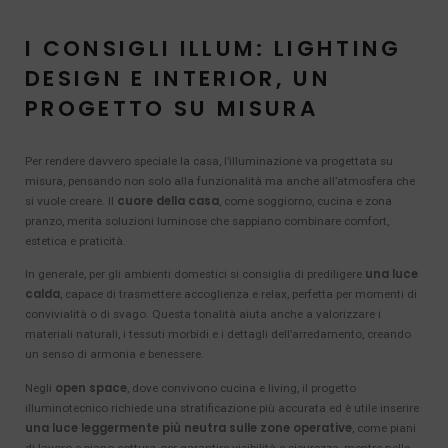
I CONSIGLI ILLUM: LIGHTING
DESIGN E INTERIOR, UN
PROGETTO SU MISURA
Per rendere davvero speciale la casa, l’illuminazione va progettata su
misura, pensando non solo alla funzionalità ma anche all’atmosfera che
cuore della casa
si vuole creare. Il
, come soggiorno, cucina e zona
pranzo, merita soluzioni luminose che sappiano combinare comfort,
estetica e praticità.
una luce
In generale, per gli ambienti domestici si consiglia di prediligere
calda
, capace di trasmettere accoglienza e relax, perfetta per momenti di
convivialità o di svago. Questa tonalità aiuta anche a valorizzare i
materiali naturali, i tessuti morbidi e i dettagli dell’arredamento, creando
un senso di armonia e benessere.
open space
Negli
, dove convivono cucina e living, il progetto
illuminotecnico richiede una stratificazione più accurata ed è utile inserire
una luce leggermente più neutra sulle zone operative
, come piani
di lavoro e piano cottura, per garantire visibilità e sicurezza, mentre nelle