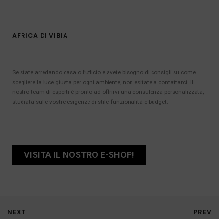
AFRICA DI VIBIA
Se state arredando casa o l’ufficio e avete bisogno di consigli su come
scegliere la luce giusta per ogni ambiente, non esitate a contattarci. Il
nostro team di esperti è pronto ad offrirvi una consulenza personalizzata,
studiata sulle vostre esigenze di stile, funzionalità e budget.
VISITA IL NOSTRO E-SHOP!
NEXT
PREV