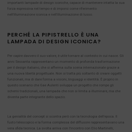
importanti lampade di design iconiche, capace di mantenere intatta la sua
forza espressiva nel tempo e di imporsi come riferimento
nell’illuminazione iconica e nell’illuminazione di lusso.
PERCHÉ LA PIPISTRELLO È UNA
LAMPADA DI DESIGN ICONICA?
Per capire davvero il suo valore, è utile tornare al contesto in cui nasce. Gli
anni Sessanta rappresentano un momento di profonda trasformazione
per il design italiano, che si afferma sulla scena internazionale grazie a
una nuova libertà progettuale. Non si tratta più soltanto di creare oggetti
funzionali, ma di dare forma a visioni, linguaggi e identità. È proprio in
questo scenario che Gae Aulenti sviluppa un progetto che rompe gli
schemi tradizionali, una lampada che non si limita a illuminare, ma che
diventa parte integrante dello spazio.
La genialità del concept si scontra però con la tecnologia dell’epoca. Il
fusto telescopico e la forma complessa del diffusore rappresentavano una
vera sfida tecnica. La svolta arriva con l’incontro con Elio Martinelli,