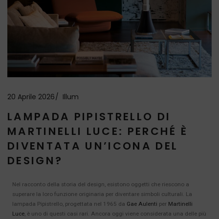
20 Aprile 2026
Illum
LAMPADA PIPISTRELLO DI
MARTINELLI LUCE: PERCHÉ È
DIVENTATA UN’ICONA DEL
DESIGN?
Nel racconto della storia del design, esistono oggetti che riescono a
superare la loro funzione originaria per diventare simboli culturali. La
lampada Pipistrello, progettata nel 1965 da
Gae Aulenti
per
Martinelli
Luce
, è uno di questi casi rari. Ancora oggi viene considerata una delle più