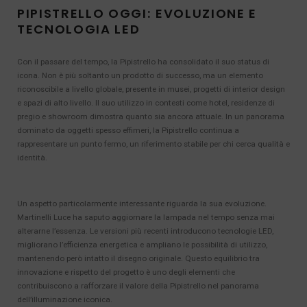
PIPISTRELLO OGGI: EVOLUZIONE E
TECNOLOGIA LED
Con il passare del tempo, la Pipistrello ha consolidato il suo status di
icona. Non è più soltanto un prodotto di successo, ma un elemento
riconoscibile a livello globale, presente in musei, progetti di interior design
e spazi di alto livello. Il suo utilizzo in contesti come hotel, residenze di
pregio e showroom dimostra quanto sia ancora attuale. In un panorama
dominato da oggetti spesso effimeri, la Pipistrello continua a
rappresentare un punto fermo, un riferimento stabile per chi cerca qualità e
identità.
Un aspetto particolarmente interessante riguarda la sua evoluzione.
Martinelli Luce ha saputo aggiornare la lampada nel tempo senza mai
alterarne l’essenza. Le versioni più recenti introducono tecnologie LED,
migliorano l’efficienza energetica e ampliano le possibilità di utilizzo,
mantenendo però intatto il disegno originale. Questo equilibrio tra
innovazione e rispetto del progetto è uno degli elementi che
contribuiscono a rafforzare il valore della Pipistrello nel panorama
dell’illuminazione iconica.