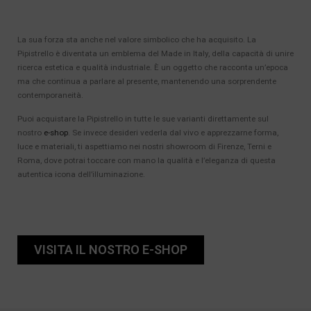
La sua forza sta anche nel valore simbolico che ha acquisito. La
Pipistrello è diventata un emblema del Made in Italy, della capacità di unire
ricerca estetica e qualità industriale. È un oggetto che racconta un’epoca
ma che continua a parlare al presente, mantenendo una sorprendente
contemporaneità.
Puoi acquistare la Pipistrello in tutte le sue varianti direttamente sul
nostro
e-shop
. Se invece desideri vederla dal vivo e apprezzarne forma,
luce e materiali, ti aspettiamo nei nostri showroom di Firenze, Terni e
Roma, dove potrai toccare con mano la qualità e l’eleganza di questa
autentica icona dell’illuminazione.
VISITA IL NOSTRO E-SHOP