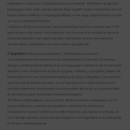
realizzati in tessuto in collaborazione con Kvadrat. All’interno di questo
paesaggio sono stati esposti alcuni degli oggetti iconici del brand, che nel
tempo hanno definito il linguaggio Magis e che oggi rappresentano le basi
su cui si costruisce il futuro.
L’edizione 2026 ha avuto un valore particolare perché coincide con il 50°
anniversario del brand. Un’occasione che ha messo in evidenza come le
icone del passato non siano semplici riferimenti storici, ma elementi
ancora attivi e generativi di nuove visioni progettuali.
Cappellini
a Milano ha presentato “International Interiors”,
un’installazione immersiva che ha reinterpretato il concetto di interior
design contemporaneo attraverso un linguaggio narrativo ed emozionale.
Allestito nello showroom di Via Borgogna a Milano, il progetto, ideato da
Panter&Tourron con la direzione artistica di Giulio Cappellini, ha costruito
una serie di ambienti evocativi, in cui l’arredo non è stato inteso come
semplice elemento funzionale, ma come parte attiva di un racconto fatto
di atmosfere, gesti quotidiani e presenze leggere.
All’interno dello spazio, i pezzi storici del brand hanno dialogato con le
nuove collezioni, creando un equilibrio continuo tra memoria e
innovazione. Questo intreccio ha dato forma a una narrazione fluida, in
cui il design diventa strumento per leggere e reinterpretare la quotidianità
in chiave contemporanea.