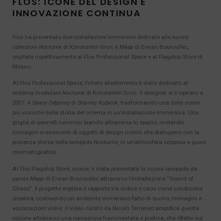
FLOS: ICONE DEL DESIGN E
INNOVAZIONE CONTINUA
Flos ha presentato due installazioni immersive dedicate alle nuove
collezioni
Nocturne
di Konstantin Grcic e
Maap
di Erwan Bouroullec,
ospitate rispettivamente al Flos Professional Space e al Flagship Store di
Milano.
Al Flos Professional Space, l’intero allestimento è stato dedicato al
sistema modulare
Nocturne
di Konstantin Grcic. Il designer si è ispirato a
2001: A Space Odyssey
di Stanley Kubrick, trasformando una delle scene
più iconiche della storia del cinema in un’installazione immersiva. Una
griglia di pannelli luminosi bianchi attraversa lo spazio, rivelando
immagini evanescenti di oggetti di design iconici che dialogano con la
presenza eterea delle lampade Nocturne, in un’atmosfera sospesa e quasi
cinematografica.
Al Flos Flagship Store, invece, è stata presentata la nuova lampada da
parete
Maap
di Erwan Bouroullec attraverso l’installazione “Sound of
Chaos”. Il progetto esplora il rapporto tra ordine e caos come condizione
creativa, costruendo un ambiente immersivo fatto di suono, immagini e
associazioni visive. Il video curato da Nicolò Terraneo amplifica questa
visione attraverso una narrazione frammentata e poetica, che riflette sul