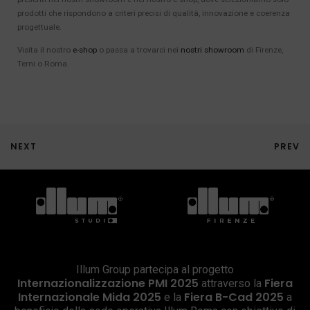
prodotti che rispondono a criteri precisi di qualità, innovazione e coerenza
progettuale.
Visita il nostro
e-shop
o passa a trovarci nei
nostri showroom
di Firenze,
Terni o Roma.
NEXT
PREV
Illum Group partecipa al progetto
Internazionalizzazione PMI 2025
Fiera
attraverso la
Internazionale Mida 2025
Fiera B-Cad 2025
e la
a