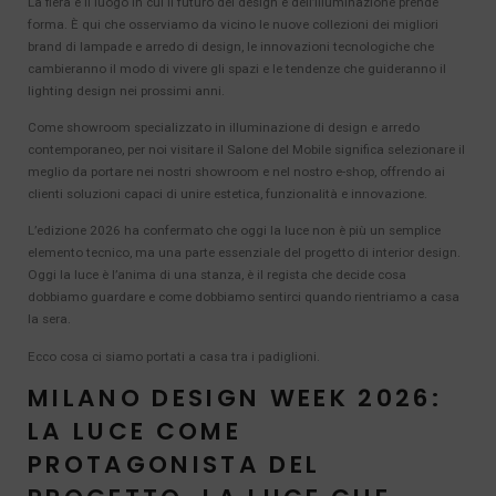
La fiera è il luogo in cui il futuro del design e dell’illuminazione prende
forma. È qui che osserviamo da vicino le nuove collezioni dei migliori
brand di lampade e arredo di design, le innovazioni tecnologiche che
cambieranno il modo di vivere gli spazi e le tendenze che guideranno il
lighting design nei prossimi anni.
Come showroom specializzato in illuminazione di design e arredo
contemporaneo, per noi visitare il Salone del Mobile significa selezionare il
meglio da portare nei nostri showroom e nel nostro e-shop, offrendo ai
clienti soluzioni capaci di unire estetica, funzionalità e innovazione.
L’edizione 2026 ha confermato che oggi la luce non è più un semplice
elemento tecnico, ma una parte essenziale del progetto di interior design.
Oggi la luce è l’anima di una stanza, è il regista che decide cosa
dobbiamo guardare e come dobbiamo sentirci quando rientriamo a casa
la sera.
Ecco cosa ci siamo portati a casa tra i padiglioni.
MILANO DESIGN WEEK 2026:
LA LUCE COME
PROTAGONISTA DEL