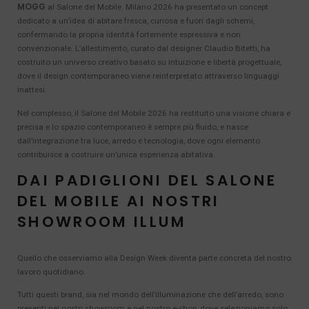
MOGG
al Salone del Mobile. Milano 2026 ha presentato un concept
dedicato a un’idea di abitare fresca, curiosa e fuori dagli schemi,
confermando la propria identità fortemente espressiva e non
convenzionale. L’allestimento, curato dal designer Claudio Bitetti, ha
costruito un universo creativo basato su intuizione e libertà progettuale,
dove il design contemporaneo viene reinterpretato attraverso linguaggi
inattesi.
Nel complesso, il Salone del Mobile 2026 ha restituito una visione chiara e
precisa e lo spazio contemporaneo è sempre più fluido, e nasce
dall’integrazione tra luce, arredo e tecnologia, dove ogni elemento
contribuisce a costruire un’unica esperienza abitativa.
DAI PADIGLIONI DEL SALONE
DEL MOBILE AI NOSTRI
SHOWROOM ILLUM
Quello che osserviamo alla Design Week diventa parte concreta del nostro
lavoro quotidiano.
Tutti questi brand, sia nel mondo dell’illuminazione che dell’arredo, sono
presenti nei nostri showroom e nel nostro e-shop, dove selezioniamo solo