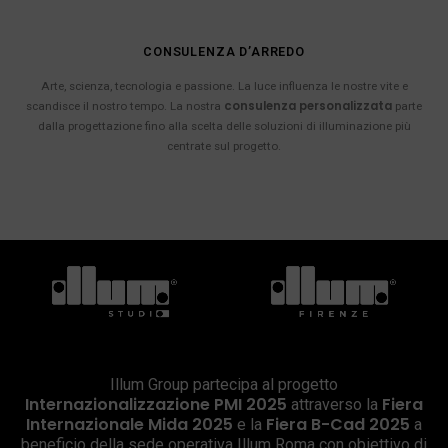
CONSULENZA D’ARREDO
Arte, scienza, tecnologia e passione. La luce influenza le nostre vite e
consulenza personalizzata
scandisce il nostro tempo. La nostra
parte
dalla progettazione fino alla scelta delle soluzioni di illuminazione più
centrate sul progetto.
Illum Group partecipa al progetto
Internazionalizzazione PMI 2025
Fiera
attraverso la
Internazionale Mida 2025
Fiera B-Cad 2025
e la
a
beneficio della sede operativa Illum Roma con obiettivo di