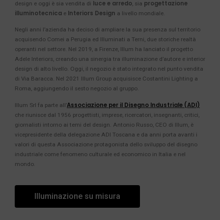
luce e arredo
progettazione
design e oggi è sia vendita di
, sia
illuminotecnica
Interiors Design
e
a livello mondiale.
Negli anni l’azienda ha deciso di ampliare la sua presenza sul territorio
acquisendo Comei a Perugia ed Illuminati a Terni, due storiche realtà
operanti nel settore. Nel 2019, a Firenze, Illum ha lanciato il progetto
Adele Interiors, creando una sinergia tra illuminazione d’autore e interior
design di alto livello. Oggi, il negozio è stato integrato nel punto vendita
di Via Baracca. Nel 2021 Illum Group acquisisce Costantini Lighting a
Roma, aggiungendo il sesto negozio al gruppo.
Associazione per il Disegno Industriale (ADI)
Illum Srl fa parte all’
che riunisce dal 1956 progettisti, imprese, ricercatori, insegnanti, critici,
giornalisti intorno ai temi del design. Antonio Russo, CEO di Illum, è
vicepresidente della delegazione ADI Toscana e da anni porta avanti i
valori di questa Associazione protagonista dello sviluppo del disegno
industriale come fenomeno culturale ed economico in Italia e nel
mondo.
Illuminazione su misura