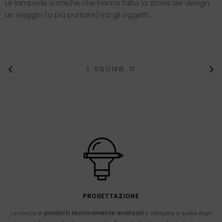
Le lampade iconiche che hanno fatto la storia del design,
un viaggio (a più puntate) tra gli oggetti…
1
…
11
12
13
14
15
…
17
PROGETTAZIONE
prodotti tecnicamente avanzati
La ricerca di
è collegata a quella degli