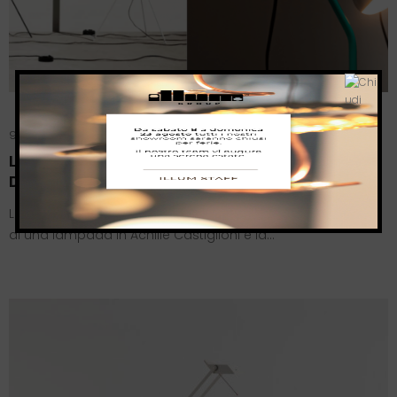
9 Ottobre 2023
Illum
LUMINATOR E PARENTESI: L’ESSENZA
DELLA LUCE
Luminator by Flos Il punto di partenza per la progettazione
di una lampada in Achille Castiglioni è la…