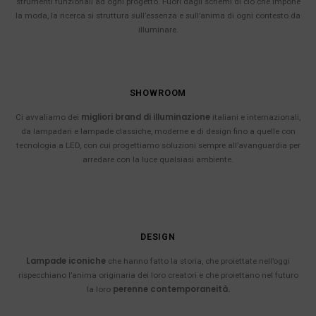
strumenti funzionali ad ogni progetto. Fuori dagli schemi di ciò che impone
la moda, la ricerca si struttura sull’essenza e sull’anima di ogni contesto da
illuminare.
SHOWROOM
migliori brand di illuminazione
Ci avvaliamo dei
italiani e internazionali,
da lampadari e lampade classiche, moderne e di design fino a quelle con
tecnologia a LED, con cui progettiamo soluzioni sempre all’avanguardia per
arredare con la luce qualsiasi ambiente.
DESIGN
Lampade iconiche
che hanno fatto la storia, che proiettate nell’oggi
rispecchiano l’anima originaria dei loro creatori e che proiettano nel futuro
perenne contemporaneità.
la loro