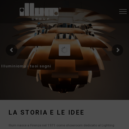
I
l
l
u
m
i
n
i
a
m
o
i
t
u
o
i
s
o
g
n
i
LA STORIA E LE IDEE
Illum nasce a Firenze nel 1971 come showroom dedicato al Lighting