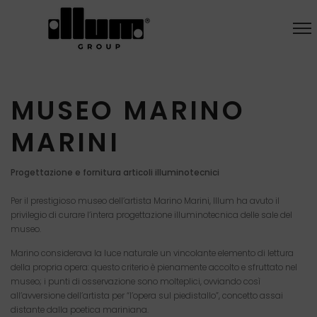
MUSEO MARINO
MARINI
Progettazione e fornitura articoli illuminotecnici
Per il prestigioso museo dell’artista Marino Marini, Illum ha avuto il
privilegio di curare l’intera progettazione illuminotecnica delle sale del
museo.
Marino considerava la luce naturale un vincolante elemento di lettura
della propria opera: questo criterio è pienamente accolto e sfruttato nel
museo; i punti di osservazione sono molteplici, ovviando così
all’avversione dell’artista per “l’opera sul piedistallo”, concetto assai
distante dalla poetica mariniana.