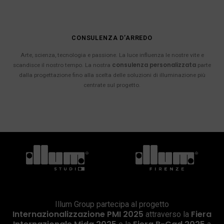
CONSULENZA D’ARREDO
Arte, scienza, tecnologia e passione. La luce influenza le nostre vite e
consulenza personalizzata
scandisce il nostro tempo. La nostra
parte
dalla progettazione fino alla scelta delle soluzioni di illuminazione più
centrate sul progetto.
Illum Group partecipa al progetto
Internazionalizzazione PMI 2025
Fiera
attraverso la