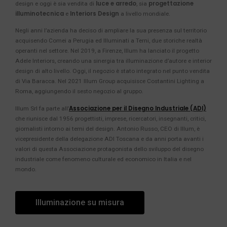
luce e arredo
progettazione
design e oggi è sia vendita di
, sia
illuminotecnica
Interiors Design
e
a livello mondiale.
Negli anni l’azienda ha deciso di ampliare la sua presenza sul territorio
acquisendo Comei a Perugia ed Illuminati a Terni, due storiche realtà
operanti nel settore. Nel 2019, a Firenze, Illum ha lanciato il progetto
Adele Interiors, creando una sinergia tra illuminazione d’autore e interior
design di alto livello. Oggi, il negozio è stato integrato nel punto vendita
di Via Baracca. Nel 2021 Illum Group acquisisce Costantini Lighting a
Roma, aggiungendo il sesto negozio al gruppo.
Associazione per il Disegno Industriale (ADI)
Illum Srl fa parte all’
che riunisce dal 1956 progettisti, imprese, ricercatori, insegnanti, critici,
giornalisti intorno ai temi del design. Antonio Russo, CEO di Illum, è
vicepresidente della delegazione ADI Toscana e da anni porta avanti i
valori di questa Associazione protagonista dello sviluppo del disegno
industriale come fenomeno culturale ed economico in Italia e nel
mondo.
Illuminazione su misura