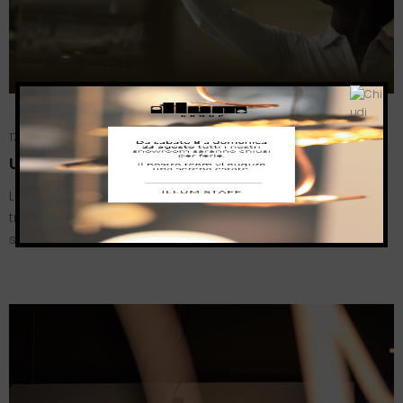
17 Novembre 2022
Illum
ULAOP DI MARCHETTI: LA LUCE È LIBERA
Liberare la fonte luminosa dai vincoli universali dei
tradizionali sistemi di elettrificazione esistenti, rompere gli
schemi precostituiti, liberare…