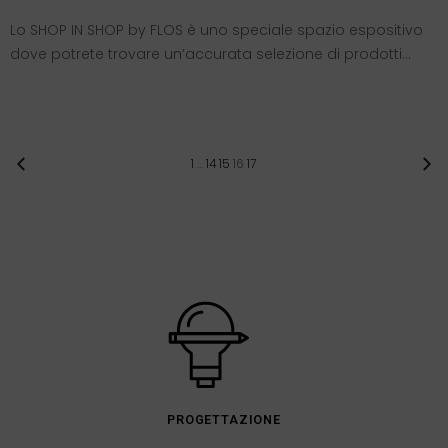
Lo SHOP IN SHOP by FLOS è uno speciale spazio espositivo
dove potrete trovare un’accurata selezione di prodotti…
1
…
14
15
16
17
PROGETTAZIONE