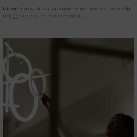
La camera da letto è un ambiente per rilassarsi, vedere la
tv, leggere un buon libro e riposarsi….