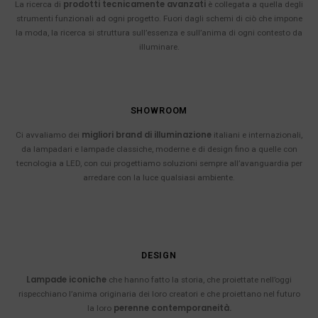
prodotti tecnicamente avanzati
La ricerca di
è collegata a quella degli
strumenti funzionali ad ogni progetto. Fuori dagli schemi di ciò che impone
la moda, la ricerca si struttura sull’essenza e sull’anima di ogni contesto da
illuminare.
SHOWROOM
migliori brand di illuminazione
Ci avvaliamo dei
italiani e internazionali,
da lampadari e lampade classiche, moderne e di design fino a quelle con
tecnologia a LED, con cui progettiamo soluzioni sempre all’avanguardia per
arredare con la luce qualsiasi ambiente.
DESIGN
Lampade iconiche
che hanno fatto la storia, che proiettate nell’oggi
rispecchiano l’anima originaria dei loro creatori e che proiettano nel futuro
perenne contemporaneità.
la loro