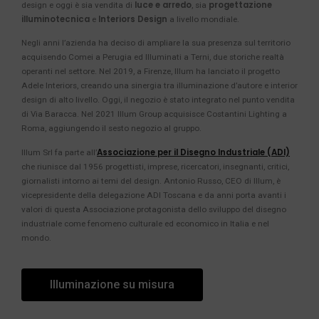
luce e arredo
progettazione
design e oggi è sia vendita di
, sia
illuminotecnica
Interiors Design
e
a livello mondiale.
Negli anni l’azienda ha deciso di ampliare la sua presenza sul territorio
acquisendo Comei a Perugia ed Illuminati a Terni, due storiche realtà
operanti nel settore. Nel 2019, a Firenze, Illum ha lanciato il progetto
Adele Interiors, creando una sinergia tra illuminazione d’autore e interior
design di alto livello. Oggi, il negozio è stato integrato nel punto vendita
di Via Baracca. Nel 2021 Illum Group acquisisce Costantini Lighting a
Roma, aggiungendo il sesto negozio al gruppo.
Associazione per il Disegno Industriale (ADI)
Illum Srl fa parte all’
che riunisce dal 1956 progettisti, imprese, ricercatori, insegnanti, critici,
giornalisti intorno ai temi del design. Antonio Russo, CEO di Illum, è
vicepresidente della delegazione ADI Toscana e da anni porta avanti i
valori di questa Associazione protagonista dello sviluppo del disegno
industriale come fenomeno culturale ed economico in Italia e nel
mondo.
Illuminazione su misura