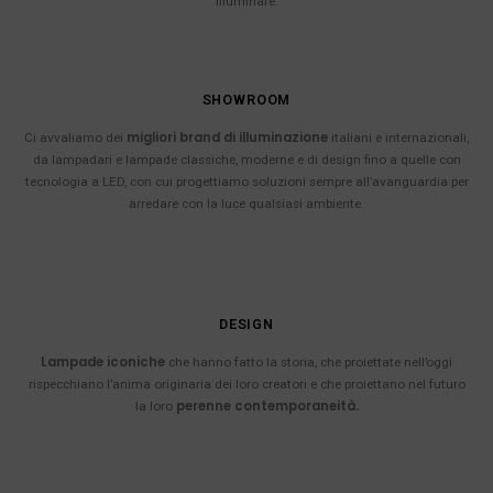
illuminare.
SHOWROOM
migliori brand di illuminazione
Ci avvaliamo dei
italiani e internazionali,
da lampadari e lampade classiche, moderne e di design fino a quelle con
tecnologia a LED, con cui progettiamo soluzioni sempre all’avanguardia per
arredare con la luce qualsiasi ambiente.
DESIGN
Lampade iconiche
che hanno fatto la storia, che proiettate nell’oggi
rispecchiano l’anima originaria dei loro creatori e che proiettano nel futuro
perenne contemporaneità.
la loro