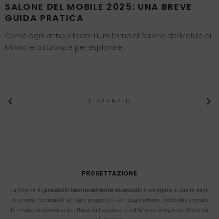
SALONE DEL MOBILE 2025: UNA BREVE
GUIDA PRATICA
Come ogni anno, il team Illum torna al Salone del Mobile di
Milano e a Euroluce per esplorare…
1
…
3
4
5
6
7
…
17
PROGETTAZIONE
prodotti tecnicamente avanzati
La ricerca di
è collegata a quella degli
strumenti funzionali ad ogni progetto. Fuori dagli schemi di ciò che impone
la moda, la ricerca si struttura sull’essenza e sull’anima di ogni contesto da