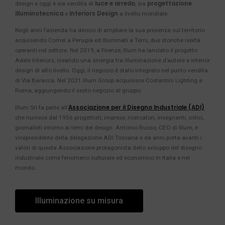
luce e arredo
progettazione
design e oggi è sia vendita di
, sia
illuminotecnica
Interiors Design
e
a livello mondiale.
Negli anni l’azienda ha deciso di ampliare la sua presenza sul territorio
acquisendo Comei a Perugia ed Illuminati a Terni, due storiche realtà
operanti nel settore. Nel 2019, a Firenze, Illum ha lanciato il progetto
Adele Interiors, creando una sinergia tra illuminazione d’autore e interior
design di alto livello. Oggi, il negozio è stato integrato nel punto vendita
di Via Baracca. Nel 2021 Illum Group acquisisce Costantini Lighting a
Roma, aggiungendo il sesto negozio al gruppo.
Associazione per il Disegno Industriale (ADI)
Illum Srl fa parte all’
che riunisce dal 1956 progettisti, imprese, ricercatori, insegnanti, critici,
giornalisti intorno ai temi del design. Antonio Russo, CEO di Illum, è
vicepresidente della delegazione ADI Toscana e da anni porta avanti i
valori di questa Associazione protagonista dello sviluppo del disegno
industriale come fenomeno culturale ed economico in Italia e nel
mondo.
Illuminazione su misura