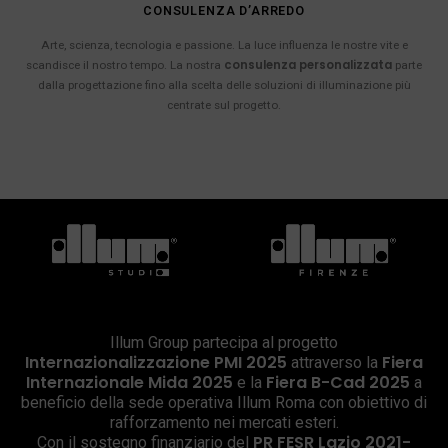
CONSULENZA D’ARREDO
Arte, scienza, tecnologia e passione. La luce influenza le nostre vite e
consulenza personalizzata
scandisce il nostro tempo. La nostra
parte
dalla progettazione fino alla scelta delle soluzioni di illuminazione più
centrate sul progetto.
Illum Group partecipa al progetto
Internazionalizzazione PMI 2025
Fiera
attraverso la
Internazionale Mida 2025
Fiera B-Cad 2025
e la
a
beneficio della sede operativa Illum Roma con obiettivo di
rafforzamento nei mercati esteri.
PR FESR Lazio 2021-
Con il sostegno finanziario del