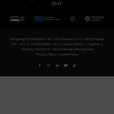
2027
.
©Copyright 2024 @Illum srl – Via F.Baracca 3/A – 50127 Firenze
(FI) – P.I./C.F. 03794340483 – R.E.A. Firenze 390157 – Capitale a
Bilancio: 140.000 € –
illumsrlbm@certiposta.net
Privacy Policy
–
Cookie Policy